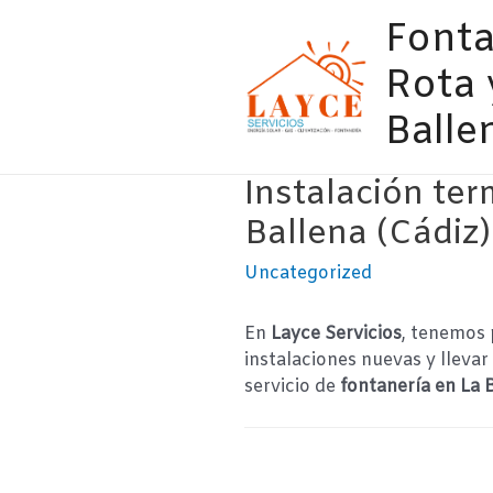
Ir
Fonta
al
contenido
Rota 
Balle
Instalación ter
Ballena (Cádiz)
Uncategorized
En
Layce Servicios
, tenemos 
instalaciones nuevas y lleva
servicio de
fontanería en La 
Navegación