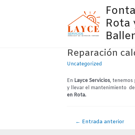
Ir
Fonta
al
contenido
Rota 
Balle
Reparación cal
Uncategorized
En
Layce Servicios
, tenemos 
y llevar el mantenimiento de 
en Rota.
Navegación
←
Entrada anterior
de
entradas